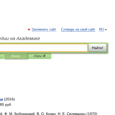
Запомнить сайт
Словарь на свой сайт
RU
едии на Академике
Найти!
Книги
Игры ⚽
ки
(2016)
385 руб
ий, Ф. М. Боборицкий, В. О. Козин, Н. Е. Селиванец (1970)