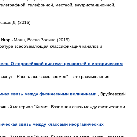
телеграфной, телефонной, местной, внутристанционной,
саков Д. (2016)
 Игорь Манн, Елена Золина (2015)
тературе всеобъемлющая классификация каналов и
емен. О европейской системе ценностей в историческом
вихнут... Распалась связь времен"— это размышления
мная связь между физическими величинами
, Врублевский
очный материал "Химия. Взаимная связь между физическими
ическая связь между классами неорганических