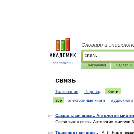
Словари и энциклоп
academic.ru
Толкования
Переводы
связь
Толкование
Перевод
Книги
все
электронные книги
аудиокниги
Сакральная связь. Антология мисти
101
Сакральная связь. Антология мистики 
Транспортная связь
, А. Л. Бартновск
102