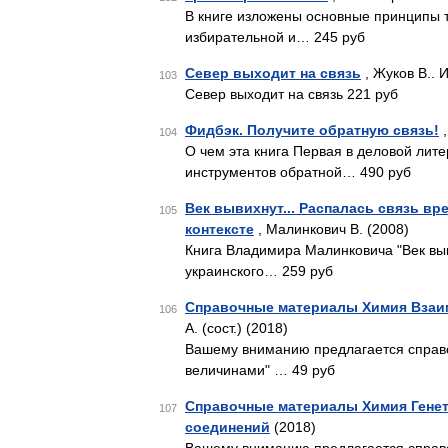
В книге изложены основные принципы 
избирательной и… 245 руб
Север выходит на связь
, Жуков В.. И
103
Север выходит на связь 221 руб
Фидбэк. Получите обратную связь!
,
104
О чем эта книга Первая в деловой ли
инструментов обратной… 490 руб
Век вывихнут... Распалась связь вр
105
контексте
, Малинкович В. (2008)
Книга Владимира Малинковича "Век вы
украинского… 259 руб
Справочные материалы Химия Взаи
106
А. (сост.) (2018)
Вашему вниманию предлагается справ
величинами" … 49 руб
Справочные материалы Химия Генет
107
соединений
(2018)