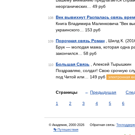
Вашему вниманию предлагается справо
неорганических… 49 руб
Век вывихнут Распалась связь вре
108
Книга Владимира Малинковича "Век выв
украинского… 153 руб
Порочная связь Роман
, Шилд К. (201
109
Брук — молодая мама, которая одна ра
закончился… 58 руб
Большая Связь
, Алексей Тырышкин
110
Поздравляю, солдат! Свою срочную слу
под Читой или… 149 руб
электронная кн
Страницы
←
Предыдущая
Сле
1
2
3
4
5
6
© Академик, 2000-2026
Обратная связь:
Техподдерж
👣 Путешествия